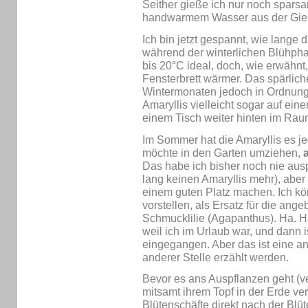
Seither gieße ich nur noch sparsa
handwarmem Wasser aus der Gie
Ich bin jetzt gespannt, wie lange d
während der winterlichen Blühph
bis 20°C ideal, doch, wie erwähnt,
Fensterbrett wärmer. Das spärliche
Wintermonaten jedoch in Ordnung
Amaryllis vielleicht sogar auf ei
einem Tisch weiter hinten im Rau
Im Sommer hat die Amaryllis es j
möchte in den Garten umziehen,
Das habe ich bisher noch nie auspr
lang keinen Amaryllis mehr), aber
einem guten Platz machen. Ich kön
vorstellen, als Ersatz für die ang
Schmucklilie (Agapanthus). Ha. Ha
weil ich im Urlaub war, und dann is
eingegangen. Aber das ist eine a
anderer Stelle erzählt werden.
Bevor es ans Auspflanzen geht (ve
mitsamt ihrem Topf in der Erde ve
Blütenschäfte direkt nach der Blüt