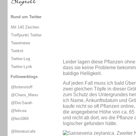
Rund um Twitter
Mit 140 Zeichen
Treffpunkt Twitter
Tweetnews
Twitkrit
Twitter-Log
Leider lagen diese Pflanzen ohne 
Twitter-Lyrik
dass sie keine Probleme bekommen.
baldige Helligkeit.
Followerblogs
Auf jeden Fall muss ich bald Über
@botenstoff
zwei gleichen Töpfe in dieser Grö
zum Schutz des Untergrundes herh
@Chaos_Manu
ich Name, Ankunftsdatum und Grö
@DocSarah
kaufe nicht so oft Pflanzen online
@felicea
die angegebene Höhe von ca. 65
und nicht ab dort, wo die Pflanze
@leo1969
logischer gefunden hätte.
@literaturcafe