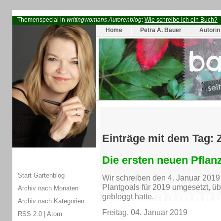
Themenspecial in
writingwomans Autorenblog
:
Wie schreibe ich ein Buch?
Home
Petra A. Bauer
Autorin
Einträge mit dem Tag:
Die ersten neuen Pflan
Start Gartenblog
Wir schreiben den 4. Januar 2019
Plantgoals für 2019 umgesetzt, üb
Archiv nach Monaten
gebloggt hatte.
Archiv nach Kategorien
Freitag, 04. Januar 2019
RSS 2.0
|
Atom