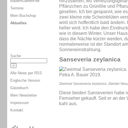
hinzustellen, wo Verletzungsgefahr
BauernGartenFee
Pflänzchen zu Grünlilie und Pfla
Termine
gesellen. Ich bin gespannt, wie es i
Mein Buchshop
zwei kleine rote Scheinblüten vers
wird sich hoffentlich bald ändern. 
Aktuelles
heller wird. Ich habe den Eindruck
wie in diesem Winter. Unser Haus 
dass die Nächte kürzer werden, d
normalerweise ist der Standort am
Sonneneinstrahlung.
Suche
Sanseveria zeylanica
Alle News per RSS
Englische Version
Zweimal Sanseveria zeylanica. Zweiter Neuz
Gästebuch
Diese beiden Sanseverien habe ic
Mein Newsletter
Fernseher gekauft. Seit er an de
Impressum
kahl aus.
Kontakt