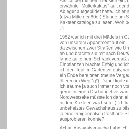
Als ich bei meinem Liebsten einzog
erwähnte "Mutterkaktus" auf, der 
Ableger ausgebildet hatte. Ich erin
(etwa Mitte der 80er) Stunde um 
Kakteenkataloge zu lesen. Wohlbem
;-)
1982 war ich mit drei Mädels in Cu
von unserem Appartment auf ein "
da zwischen zwei Straßen wie Unk
ab und brachte sie mit nach Deuts
lange auf einem Schrank vergaß. 
Einpflanzen brachte Erfolg und ich
ich den Topf im Garten vergaß, wo
ein Ende bereiteten (meine Vergess
öfteren im Weg *g*). Dabei finde i
Ich träume ja auch immer noch vo
gerne in einen Dschungel verwan
Nordwestseite müsste ich dann ei
in dem Kakteen wachsen :-) Ich tra
unbeheiztes Gewächshaus zu pflan
ja eine einigermaßen frostharte So
ausprobieren könnte?
Achja, Aussaatversuche habe ich 