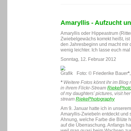
Amaryllis - Aufzucht u
Amaryllis oder Hippeastrum (Ritte
Zwiebelgewächs korrekt heißt, ist
den Jahresbeginn und macht mir d
wenig leichter. Ich lasse euch m
Sonntag, 12. Februar 2012
Foto: © Friederike Bauer
*
*
Weitere Fotos könnt ihr im Blog
in ihrem Flickr-Stream
RiekePhot
of my daughters' pictures, visit he
stream
RiekePhotography
Am 9. Januar hatte ich in unsere
Amaryllis-Zwiebeln entdeckt und s
Ahnung, welche Farbe die Blüte 
auf die Überraschung. Anfangs ha
weil man quasi beim Wachsen zusc