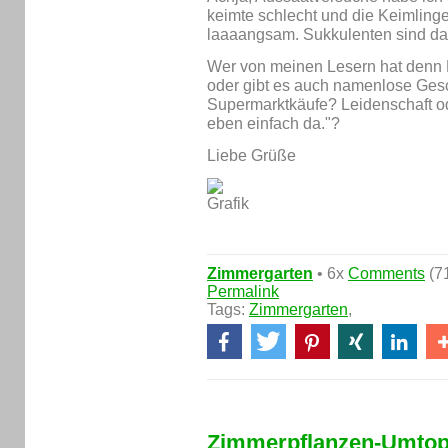
keimte schlecht und die Keimling
laaaangsam. Sukkulenten sind da s
Wer von meinen Lesern hat denn 
oder gibt es auch namenlose Ges
Supermarktkäufe? Leidenschaft ode
eben einfach da."?
Liebe Grüße
Zimmergarten
• 6x
Comments
(71
Permalink
Tags:
Zimmergarten
,
Zimmerpflanzen-Umtop