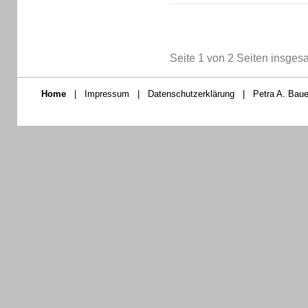
Seite 1 von 2 Seiten insges
Home
|
Impressum
|
Datenschutzerklärung
|
Petra A. Baue