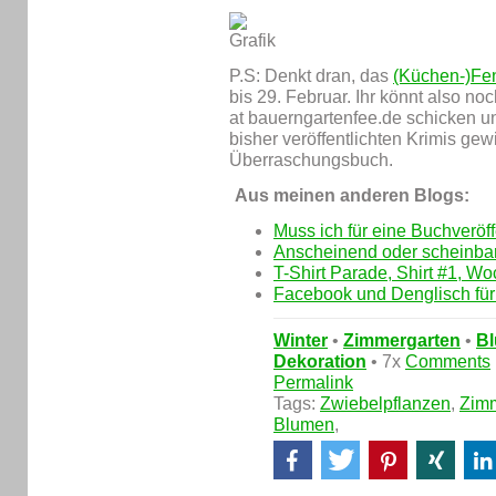
P.S: Denkt dran, das
(Küchen-)Fen
bis 29. Februar. Ihr könnt also n
at bauerngartenfee.de schicken u
bisher veröffentlichten Krimis ge
Überraschungsbuch.
Aus meinen anderen Blogs:
Muss ich für eine Buchveröf
Anscheinend oder scheinbar?
T-Shirt Parade, Shirt #1, W
Facebook und Denglisch für
Winter
•
Zimmergarten
•
B
Dekoration
• 7x
Comments
Permalink
Tags:
Zwiebelpflanzen
,
Zimm
Blumen
,