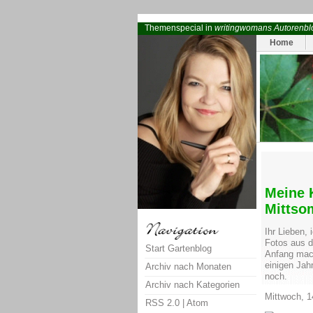
Themenspecial in
writingwomans Autorenbl
Home
Meine 
Mitts
Ihr Lieben, 
Fotos aus d
Start Gartenblog
Anfang mac
einigen Jah
Archiv nach Monaten
noch.
Archiv nach Kategorien
Mittwoch, 1
RSS 2.0
|
Atom