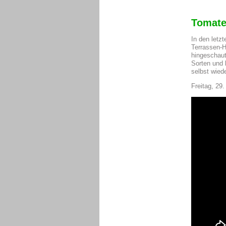
Tomate
In den letz
Terrassen-H
hingeschaut
Sorten und 
selbst wied
Freitag, 29