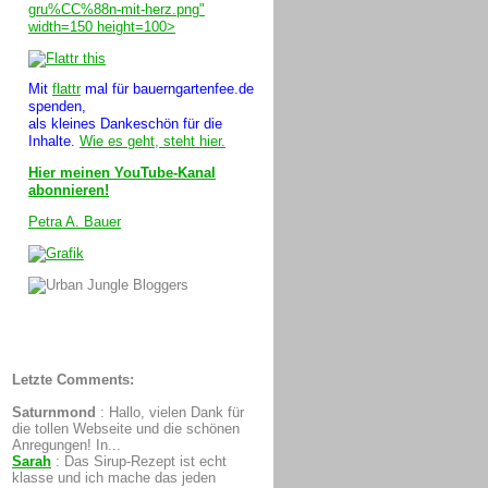
gru%CC%88n-mit-herz.png"
width=150 height=100>
Mit
flattr
mal für bauerngartenfee.de
spenden,
als kleines Dankeschön für die
Inhalte.
Wie es geht, steht hier.
Hier meinen YouTube-Kanal
abonnieren!
Petra A. Bauer
Letzte Comments:
Saturnmond
:
Hallo, vielen Dank für
die tollen Webseite und die schönen
Anregungen! In...
Sarah
:
Das Sirup-Rezept ist echt
klasse und ich mache das jeden