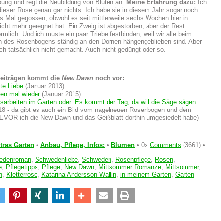
ung und regt die Neubildung von Blüten an.
Meine Erfahrung dazu:
Ich
ieser Rose genau gar nichts. Ich habe sie in diesem Jahr sogar noch
es Mal gegossen, obwohl es seit mittlerweile sechs Wochen hier in
nicht mehr geregnet hat. Ein Zweig ist abgestorben, aber der Rest
örmlich. Und ich muste ein paar Triebe festbinden, weil wir alle beim
n des Rosenbogens ständig an den Dornen hängengeblieben sind. Aber
ch tatsächlich nicht gemacht. Auch nicht gedüngt oder so.
Beiträgen kommt die
New Dawn
noch vor:
te Liebe
(Januar 2013)
en mal wieder
(Januar 2015)
arbeiten im Garten oder: Es kommt der Tag, da will die Säge sägen
18 - da gibt es auch ein Bild vom nagelneuen Rosenbogen und dem
EVOR ich die New Dawn und das Geißblatt dorthin umgesiedelt habe)
tras Garten
•
Anbau, Pflege, Infos:
•
Blumen
• 0x
Comments
(3661) •
edenroman
,
Schwedenliebe
,
Schweden
,
Rosenpflege
,
Rosen
,
e
,
Pflegetipps
,
Pflege
,
New Dawn
,
Mittsommer Romanze
,
Mittsommer
,
n
,
Kletterrose
,
Katarina Andersson-Wallin
,
in meinem Garten
,
Garten