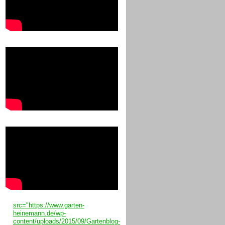
src="https://www.garten-
heinemann.de/wp-
content/uploads/2015/09/Gartenblog-