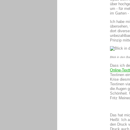
über hochge
um - für me
im Garten - 
Ich habe mi
übersehen, 
dort diverse
unbezahlbar
Prinzip mitt
Blick in den B
Dass ich de
Online-Text
Textinen e
Krise diesm
Textinen vi
die Augen ge
Schönheit. 
Fritz Meine
Das hat mic
Heißt: Ich a
den Druck v
Druck auch 