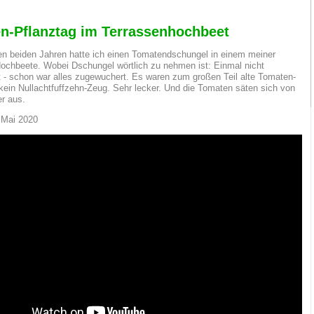
n-Pflanztag im Terrassenhochbeet
ten beiden Jahren hatte ich einen Tomatendschungel in einem meiner
ochbeete. Wobei Dschungel wörtlich zu nehmen ist: Einmal nicht
 - schon war alles zugewuchert. Es waren zum großen Teil alte Tomaten-
kein Nullachtfuffzehn-Zeug. Sehr lecker. Und die Tomaten säten sich von
er aus.
. Mai 2020