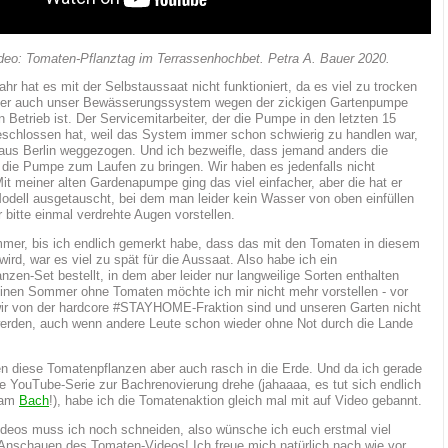
eo: Tomaten-Pflanztag im Terrassenhochbet. Petra A. Bauer 2020.
hr hat es mit der Selbstaussaat nicht funktioniert, da es viel zu trocken
ider auch unser Bewässerungssystem wegen der zickigen Gartenpumpe
n Betrieb ist. Der Servicemitarbeiter, der die Pumpe in den letzten 15
schlossen hat, weil das System immer schon schwierig zu handlen war,
h aus Berlin weggezogen. Und ich bezweifle, dass jemand anders die
 die Pumpe zum Laufen zu bringen. Wir haben es jedenfalls nicht
Mit meiner alten Gardenapumpe ging das viel einfacher, aber die hat er
odell ausgetauscht, bei dem man leider kein Wasser von oben einfüllen
r bitte einmal verdrehte Augen vorstellen.
mer, bis ich endlich gemerkt habe, dass das mit den Tomaten in diesem
wird, war es viel zu spät für die Aussaat. Also habe ich ein
nzen-Set bestellt, in dem aber leider nur langweilige Sorten enthalten
einen Sommer ohne Tomaten möchte ich mir nicht mehr vorstellen - vor
wir von der hardcore #STAYHOME-Fraktion sind und unseren Garten nicht
erden, auch wenn andere Leute schon wieder ohne Not durch die Lande
 diese Tomatenpflanzen aber auch rasch in die Erde. Und da ich gerade
e YouTube-Serie zur Bachrenovierung drehe (jahaaaa, es tut sich endlich
s am
Bach
!), habe ich die Tomatenaktion gleich mal mit auf Video gebannt.
deos muss ich noch schneiden, also wünsche ich euch erstmal viel
nschauen des Tomaten-Videos! Ich freue mich natürlich nach wie vor