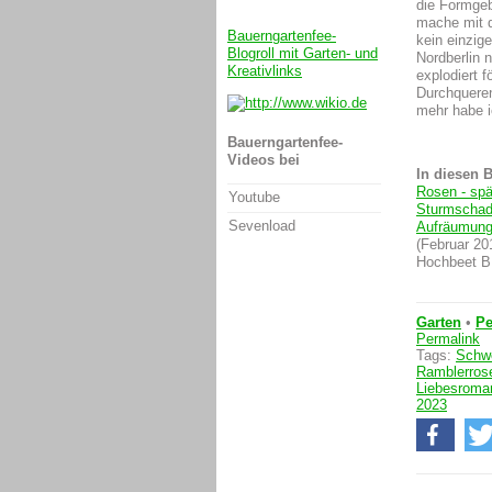
die Formgeb
mache mit d
Bauerngartenfee-
kein einzig
Blogroll mit Garten- und
Nordberlin 
Kreativlinks
explodiert f
Durchquere
mehr habe i
Bauerngartenfee-
Videos bei
In diesen 
Rosen - spä
Youtube
Sturmschad
Sevenload
Aufräumungs
(Februar 20
Hochbeet B
Garten
•
Pe
Permalink
Tags:
Schw
Ramblerros
Liebesroma
2023