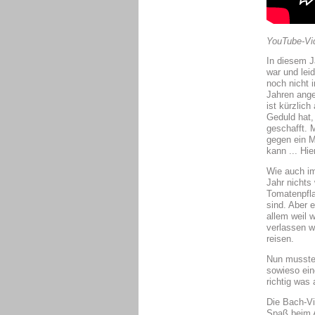
YouTube-Vid
In diesem Ja
war und le
noch nicht i
Jahren ange
ist kürzlic
Geduld hat,
geschafft. 
gegen ein M
kann ... Hie
Wie auch im
Jahr nichts 
Tomatenpfla
sind. Aber 
allem weil 
verlassen w
reisen.
Nun mussten
sowieso ein
richtig wa
Die Bach-Vi
Spaß beim A