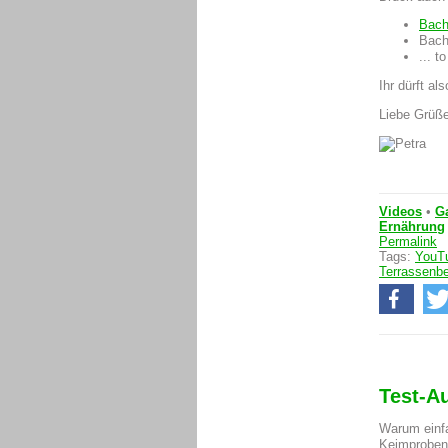
Bach
Bach
... t
Ihr dürft al
Liebe Grüß
Videos
•
G
Ernährung
Permalink
Tags:
YouT
Terrassenb
Test-A
Warum einfa
Keimproben 