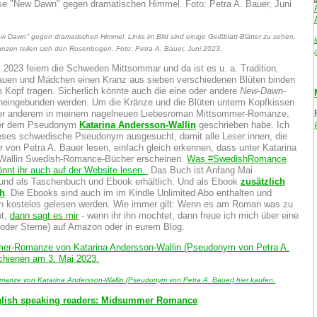
ew Dawn" gegen dramatischen Himmel. Links im Bild sind einige Geißblatt-Blätter zu sehen.
anzen teilen sich den Rosenbogen. Foto: Petra A. Bauer, Juni 2023.
 2023 feiern die Schweden Mittsommar und da ist es u. a. Tradition,
auen und Mädchen einen Kranz aus sieben verschiedenen Blüten binden
 Kopf tragen. Sicherlich könnte auch die eine oder andere
New-Dawn
-
ineingebunden werden. Um die Kränze und die Blüten unterm Kopfkissen
ter anderem in meinem nagelneuen Liebesroman Mittsommer-Romanze,
ter dem Pseudonym
Katarina Andersson-Wallin
geschrieben habe. Ich
eses schwedische Pseudonym ausgesucht, damit alle Leser:innen, die
r von Petra A. Bauer lesen, einfach gleich erkennen, dass unter Katarina
Wallin Swedish-Romance-Bücher erscheinen.
Was #SwedishRomance
önnt ihr auch auf der Website lesen.
Das Buch ist Anfang Mai
und als Taschenbuch und Ebook erhältlich. Und als Ebook
zusätzlich
ch
. Die Ebooks sind auch im im Kindle Unlimited Abo enthalten und
n kostelos gelesen werden. Wie immer gilt: Wenn es am Roman was zu
bt,
dann sagt es mir
- wenn ihr ihn mochtet, dann freue ich mich über eine
oder Sterne) auf Amazon oder in eurem Blog.
manze von Katarina Andersson-Wallin (Pseudonym von Petra A. Bauer) hier kaufen.
glish speaking readers: Midsummer Romance