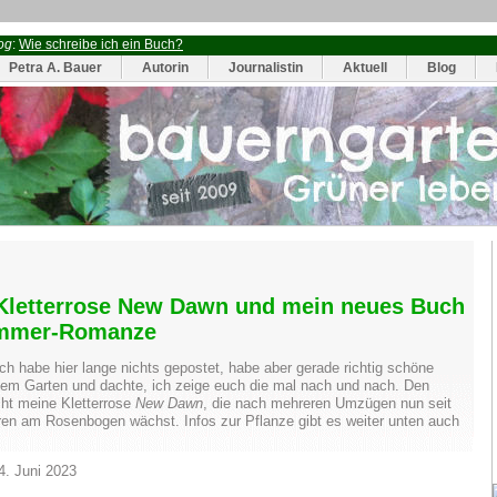
og
:
Wie schreibe ich ein Buch?
Petra A. Bauer
Autorin
Journalistin
Aktuell
Blog
Kletterrose New Dawn und mein neues Buch
ommer-Romanze
ich habe hier lange nichts gepostet, habe aber gerade richtig schöne
em Garten und dachte, ich zeige euch die mal nach und nach. Den
ht meine Kletterrose
New Dawn
, die nach mehreren Umzügen nun seit
ren am Rosenbogen wächst. Infos zur Pflanze gibt es weiter unten auch
4. Juni 2023