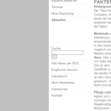
BauernGartenFee
FAKTE
Hintergrun
Termine
Die "New Da
Mein Buchshop
Company ein
heute als e
Aktuelles
bedeutet üb
der Natur.
Merkmale u
Kletterrose,
emporwindet
in den Gart
Suche
magisch anz
Metern erre
dazu:
Das s
Ich habe di
Alle News per RSS
Sie ist als
Geißblatt 
Englische Version
die beiden K
Gästebuch
an den neue
gewesen. Un
Mein Newsletter
blüht trotzde
Impressum
Pflege und
Kontakt
eignet sich
sonnigen bi
Regelmäßig
Wachstum un