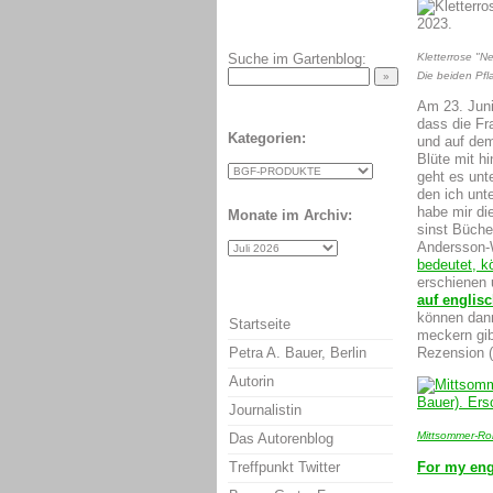
Kletterrose "N
Suche im Gartenblog:
Die beiden Pfl
Am 23. Juni
dass die Fr
Kategorien:
und auf dem
Blüte mit h
geht es un
den ich un
habe mir di
Monate im Archiv:
sinst Büche
Andersson-
bedeutet, k
erschienen 
auf englis
können dan
Startseite
meckern gi
Petra A. Bauer, Berlin
Rezension (
Autorin
Journalistin
Mittsommer-Ro
Das Autorenblog
For my en
Treffpunkt Twitter