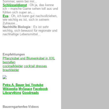
Sommer, wenn bei mir...
Schlüsseldienst
:
Oh ja, das kenne
ich – manche Garne sehen toll aus und
fühlen sich super an,...
Eva
:
Oh, ich kann gut nachvollziehen,
wie wichtig es ist, sich in seinem
Zuhause...
Nachhilfe Biologie
:
Es ist sehr
wichtig, sich bewusst für regionale und
nachhaltige Lebensmittel...
Empfehlungen
Pflanzkübel und Blumenkübel in XXL
bestellen
cocktailkleider
cocktail dresses
brautkleider
Petra A. Bauer bei
Youtube
Wikipedia
MySpace
Facebook
Librarything
Goodreads
Bauerngartenfee-Videos