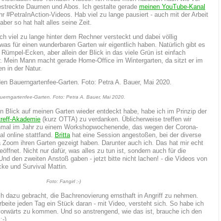
streckte Daumen und Abos. Ich gestalte gerade
meinen YouTube-Kanal
hr #PetraInAction-Videos. Hab viel zu lange pausiert - auch mit der Arbeit
aber so hat halt alles seine Zeit.
ch viel zu lange hinter dem Rechner versteckt und dabei völlig
was für einen wunderbaren Garten wir eigentlich haben. Natürlich gibt es
 Rümpel-Ecken, aber allein der Blick in das viele Grün ist einfach
. Mein Mann macht gerade Home-Office im Wintergarten, da sitzt er im
en in der Natur.
auerngartenfee-Garten. Foto: Petra A. Bauer, Mai 2020.
n Blick auf meinen Garten wieder entdeckt habe, habe ich im Prinzip der
treff-Akademie
(kurz OTTA) zu verdanken. Üblicherweise treffen wir
inmal im Jahr zu einem Workshopwochenende, das wegen der Corona-
al online stattfand.
Britta
hat eine Session angestoßen, bei der diverse
a Zoom ihren Garten gezeigt haben. Darunter auch ich. Das hat mir echt
öffnet. Nicht nur dafür, was alles zu tun ist, sondern auch für die
Und den zweiten Anstoß gaben - jetzt bitte nicht lachen! - die Videos von
cke und Survival Mattin.
Foto: Fangirl ;-)
h dazu gebracht, die Bachrenovierung ernsthaft in Angriff zu nehmen.
rbeite jeden Tag ein Stück daran - mit Video, versteht sich. So habe ich
orwärts zu kommen. Und so anstrengend, wie das ist, brauche ich den
:-)