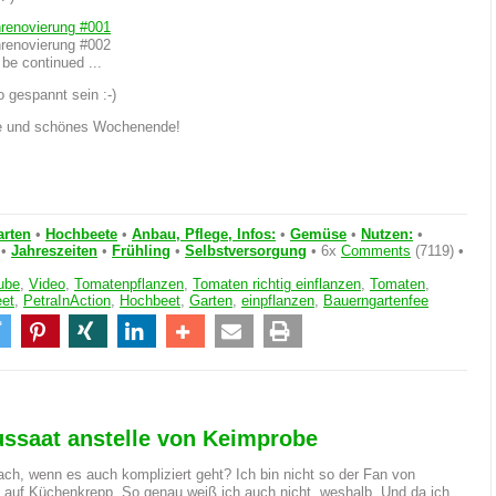
renovierung #001
renovierung #002
o be continued ...
so gespannt sein :-)
e und schönes Wochenende!
arten
•
Hochbeete
•
Anbau, Pflege, Infos:
•
Gemüse
•
Nutzen:
•
•
Jahreszeiten
•
Frühling
•
Selbstversorgung
• 6x
Comments
(7119) •
ube
,
Video
,
Tomatenpflanzen
,
Tomaten richtig einflanzen
,
Tomaten
,
eet
,
PetraInAction
,
Hochbeet
,
Garten
,
einpflanzen
,
Bauerngartenfee
ussaat anstelle von Keimprobe
ch, wenn es auch kompliziert geht? Ich bin nicht so der Fan von
auf Küchenkrepp. So genau weiß ich auch nicht, weshalb. Und da ich