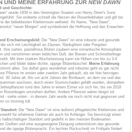
N UND MEINE ERFAHRUNG ZUR
NEW DAWN
d und Geschichte:
wn" wurde 1930 in den Vereinigten Staaten von Henry Dreer's Sons
geführt. Sie eroberte schnell die Herzen der Rosenliebhaber und gilt bis
ine der beliebtesten Kletterrosen weltweit. Ihr Name, "New Dawn",
ersetzt "neuer Morgen" und symbolisiert die Hoffnung und das Erwachen
nd Erscheinungsbild:
Die "New Dawn" ist eine robuste und gesunde
 die sich mit Leichtigkeit an Zäunen, Rankgittern oder Pergolen
. Ihre zarten, pastellrosa Blüten zaubern eine romantische Atmosphäre
en und verströmen einen lieblichen Duft, der Bienen und Schmetterlinge
ieht. Mit ihrer starken Wuchsleistung kann sie Höhen von bis zu 3-4
ichen und bildet dabei dichte, üppige Blütenbüschel.
Meine Erfahrung
timmt alles. Sie duftet ganz wunderbar und robuster geht es gar nicht.
ese Pflanze im ersten oder zweiten Jahr gekauft, als wir hier herzogen.
o rd. 30 Jahre alt. Als vor acht Jahren der Birnbaum, an dem sie und das
zusammen wuchsen, durch einen Sturmschaden gefällt wurden, dümpelten
letterpflanzen rund drei Jahre in einem Eimer vor sich hin, bis sie 2018
n Rosenbogen umziehen durften. Andere Pflanzen wären längst tot
d - siehe unten - in diesem Jahr wurde sie noch nicht mal gegossen und
m so irrsinnig toll.
 Standort:
Die "New Dawn" ist eine äußerst pflegeleichte Kletterrose und
 sowohl für erfahrene Gärtner als auch für Anfänger. Sie bevorzugt einen
s halbschattigen Standort und gedeiht in den meisten Bodenarten.
es Gießen und eine ausgewogene Düngung unterstützen das gesunde
d die üppige Blütenpracht. Ein leichter Rückschnitt im Frühjahr fördert