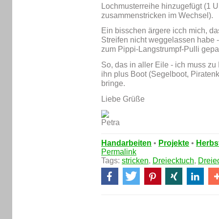
Lochmusterreihe hinzugefügt (1 
zusammenstricken im Wechsel).
Ein bisschen ärgere icch mich, das
Streifen nicht weggelassen habe -
zum Pippi-Langstrumpf-Pulli gepa
So, das in aller Eile - ich muss zu
ihn plus Boot (Segelboot, Piraten
bringe.
Liebe Grüße
Handarbeiten
•
Projekte
•
Herbs
Permalink
Tags:
stricken
,
Dreiecktuch
,
Dreie