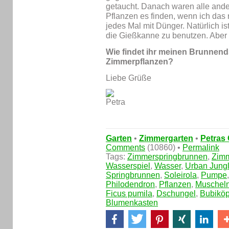
getaucht. Danach waren alle ander
Pflanzen es finden, wenn ich das 
jedes Mal mit Dünger. Natürlich i
die Gießkanne zu benutzen. Aber ho
Wie findet ihr meinen Brunnend
Zimmerpflanzen?
Liebe Grüße
Garten
•
Zimmergarten
•
Petras 
Comments
(10860) •
Permalink
Tags:
Zimmerspringbrunnen
,
Zimm
Wasserspiel
,
Wasser
,
Urban Jungl
Springbrunnen
,
Soleirola
,
Pumpe
Philodendron
,
Pflanzen
,
Muschel
Ficus pumila
,
Dschungel
,
Bubikö
Blumenkasten