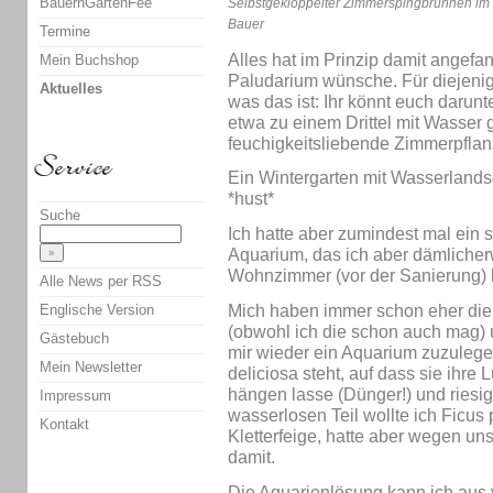
BauernGartenFee
Selbstgeklöppelter Zimmerspingbrunnen im 
Bauer
Termine
Alles hat im Prinzip damit angefa
Mein Buchshop
Paludarium wünsche. Für diejenige
Aktuelles
was das ist: Ihr könnt euch darunt
etwa zu einem Drittel mit Wasser g
feuchigkeitsliebende Zimmerpflan
Ein Wintergarten mit Wasserlandsc
*hust*
Suche
Ich hatte aber zumindest mal ein
Aquarium, das ich aber dämlicherw
Wohnzimmer (vor der Sanierung) k
Alle News per RSS
Englische Version
Mich haben immer schon eher die P
(obwohl ich die schon auch mag)
Gästebuch
mir wieder ein Aquarium zuzuleg
Mein Newsletter
deliciosa steht, auf dass sie ihre
hängen lasse (Dünger!) und riesi
Impressum
wasserlosen Teil wollte ich Ficus 
Kontakt
Kletterfeige, hatte aber wegen un
damit.
Die Aquarienlösung kann ich aus