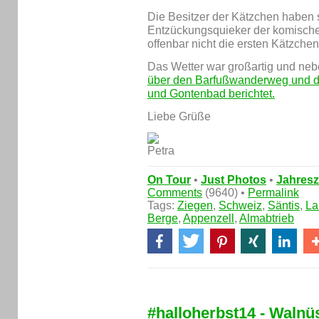
Die Besitzer der Kätzchen haben s
Entzückungsquieker der komischen
offenbar nicht die ersten Kätzch
Das Wetter war großartig und ne
über den Barfußwanderweg und d
und Gontenbad berichtet.
Liebe Grüße
On Tour
•
Just Photos
•
Jahresz
Comments
(9640) •
Permalink
Tags:
Ziegen
,
Schweiz
,
Säntis
,
La
Berge
,
Appenzell
,
Almabtrieb
#halloherbst14 - Walnü