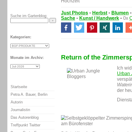
Just Photos
•
Herbst
•
Blumen
Suche im Gartenblog:
Sache
•
Kunst / Handwerk
• 0x
Kategorien:
Return of the Zimmers
Monate im Archiv:
Ich wi
Urban 
verspä
Waterin
Startseite
der heu
Petra A. Bauer, Berlin
Dienst
Autorin
Journalistin
Das Autorenblog
Treffpunkt Twitter