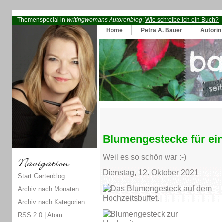
Themenspecial in
writingwomans Autorenblog
:
Wie schreibe ich ein Buch?
Home
Petra A. Bauer
Autorin
Blumengestecke für ei
Weil es so schön war :-)
Dienstag, 12. Oktober 2021
Start Gartenblog
Archiv nach Monaten
Archiv nach Kategorien
RSS 2.0
|
Atom