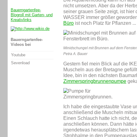
nicht umsetzen. Aber da der Herbst
Bauerngartenfee-
seiner grauen Seite zeigt, ist hi
Blogroll mit Garten- und
WASSER immer größer geworden
Kreativlinks
Büro
ist noch Platz für Pflanzen ...
Bauerngartenfee-
Videos bei
Minidschungel mit Brunnen auf dem Fensterb
Petra A. Bauer
Youtube
Sevenload
Gestern fiel mein Blick auf die IK
Muscheln aus der Bretagne gefüllt
Idee, bin in den nächsten Baumar
Zimmerspringbrunnenpumpe
geka
Ich habe die eingestaubte Vase u
anschließend die Muscheln mitsam
Einen Schlauch hatte ich nicht, d
anschließen können. Dann hätte i
irgendetwas herausplätschern las
Strohhalme in den Pumpenauslass 