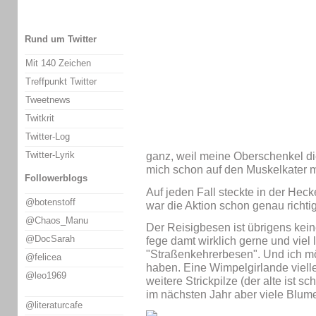
Rund um Twitter
Mit 140 Zeichen
Treffpunkt Twitter
Tweetnews
Twitkrit
Twitter-Log
Twitter-Lyrik
ganz, weil meine Oberschenkel die
mich schon auf den Muskelkater m
Followerblogs
Auf jeden Fall steckte in der Heck
@botenstoff
war die Aktion schon genau richtig
@Chaos_Manu
Der Reisigbesen ist übrigens keine
@DocSarah
fege damt wirklich gerne und viel l
"Straßenkehrerbesen". Und ich mö
@felicea
haben. Eine Wimpelgirlande vielle
@leo1969
weitere Strickpilze (der alte ist sch
im nächsten Jahr aber viele Blum
@literaturcafe