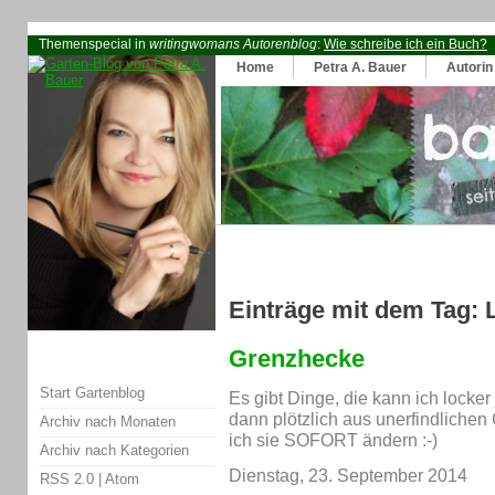
Themenspecial in
writingwomans Autorenblog
:
Wie schreibe ich ein Buch?
Home
Petra A. Bauer
Autorin
Einträge mit dem Tag:
Grenzhecke
Start Gartenblog
Es gibt Dinge, die kann ich locker
dann plötzlich aus unerfindliche
Archiv nach Monaten
ich sie SOFORT ändern :-)
Archiv nach Kategorien
Dienstag, 23. September 2014
RSS 2.0
|
Atom