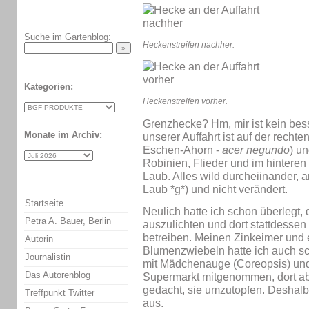
Suche im Gartenblog:
Heckenstreifen nachher.
Kategorien:
Heckenstreifen vorher.
Grenzhecke? Hm, mir ist kein bes
Monate im Archiv:
unserer Auffahrt ist auf der rech
Eschen-Ahorn -
acer negundo
) u
Robinien, Flieder und im hinteren
Laub. Alles wild durcheiinander, 
Laub *g*) und nicht verändert.
Startseite
Neulich hatte ich schon überlegt,
Petra A. Bauer, Berlin
auszulichten und dort stattdesse
betreiben. Meinen Zinkeimer und e
Autorin
Blumenzwiebeln hatte ich auch sc
Journalistin
mit Mädchenauge (Coreopsis) un
Das Autorenblog
Supermarkt mitgenommen, dort abg
gedacht, sie umzutopfen. Deshalb
Treffpunkt Twitter
aus.