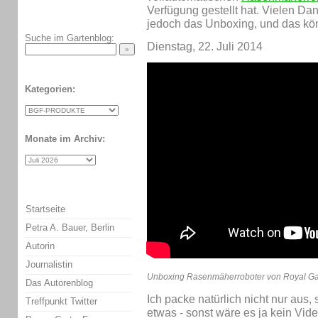
Verfügung gestellt hat. Vielen Da
jedoch das Unboxing, und das könn
Suche im Gartenblog:
Dienstag, 22. Juli 2014
Kategorien:
Monate im Archiv:
Startseite
Petra A. Bauer, Berlin
Autorin
Journalistin
Unboxing Rasenmäherroboter von Royal Ga
Das Autorenblog
Ich packe natürlich nicht nur aus
Treffpunkt Twitter
etwas - sonst wäre es ja kein Vide