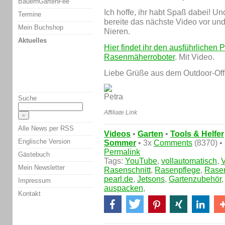
BauernGartenFee
Ich hoffe, ihr habt Spaß dabei! Und
Termine
bereite das nächste Video vor und
Mein Buchshop
Nieren.
Aktuelles
Hier findet ihr den ausführlichen
Rasenmäherroboter
. Mit Video.
Liebe Grüße aus dem Outdoor-Off
Suche
Affiliate Link
Alle News per RSS
Videos
•
Garten
•
Tools & Helfer
Englische Version
Sommer
• 3x
Comments
(8370) •
Permalink
Gästebuch
Tags:
YouTube
,
vollautomatisch
,
Mein Newsletter
Rasenschnitt
,
Rasenpflege
,
Rase
pearl.de
,
Jetsons
,
Gartenzubehör
Impressum
auspacken
,
Kontakt