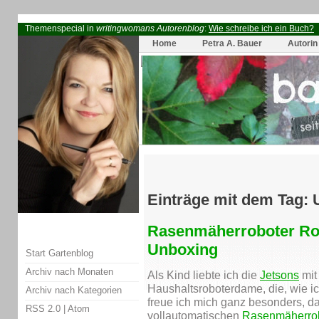
Themenspecial in
writingwomans Autorenblog
:
Wie schreibe ich ein Buch?
Home
Petra A. Bauer
Autorin
Einträge mit dem Tag:
Rasenmäherroboter Roy
Unboxing
Start Gartenblog
Archiv nach Monaten
Als Kind liebte ich die
Jetsons
mit
Haushaltsroboterdame, die, wie ic
Archiv nach Kategorien
freue ich mich ganz besonders, d
RSS 2.0
|
Atom
vollautomatischen
Rasenmäherrob