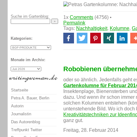
Suche im Gartenblog:
1x
Comments
(4756) •
Permalink
Tags:
Nachhaltigkeit
,
Kolumne
,
Ga
Kategorien:
Monate im Archiv:
Robobienen übernehmen
oder so ähnlich. Jedenfalls geht e
Gartenkolumne für Februar 201
Startseite
Insektenplage, Bienensterben und
dazu. Und wenn ihr schon immer m
Petra A. Bauer, Berlin
solchen Kolumnen entstehen (könn
Autorin
untenstehende Bild. Wo ich doch k
Journalistin
Kreativitätstechniken zur Ideenfi
ganz gut.
Das Autorenblog
Treffpunkt Twitter
Freitag, 28. Februar 2014