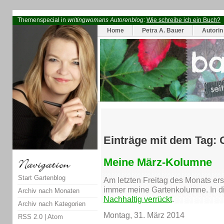
Themenspecial in
writingwomans Autorenblog
:
Wie schreibe ich ein Buch?
Home
Petra A. Bauer
Autorin
Einträge mit dem Tag:
Meine März-Kolumne
Start Gartenblog
Am letzten Freitag des Monats er
immer meine Gartenkolumne. In di
Archiv nach Monaten
Nachhaltig verrückt
.
Archiv nach Kategorien
Montag, 31. März 2014
RSS 2.0
|
Atom