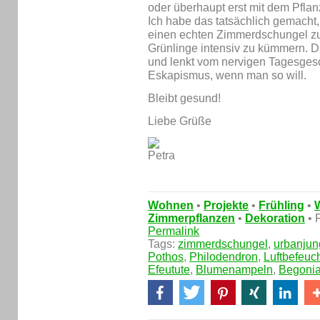
oder überhaupt erst mit dem Pf
Ich habe das tatsächlich gemacht, 
einen echten Zimmerdschungel z
Grünlinge intensiv zu kümmern. D
und lenkt vom nervigen Tagesges
Eskapismus, wenn man so will.
Bleibt gesund!
Liebe Grüße
Wohnen
•
Projekte
•
Frühling
•
Zimmerpflanzen
•
Dekoration
• F
Permalink
Tags:
zimmerdschungel
,
urbanjun
Pothos
,
Philodendron
,
Luftbefeuch
Efeutute
,
Blumenampeln
,
Begonia