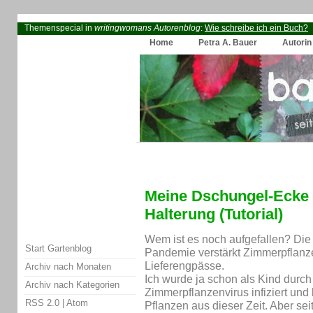
Themenspecial in
writingwomans Autorenblog
:
Wie schreibe ich ein Buch?
Home
Petra A. Bauer
Autorin
Meine Dschungel-Ecke m
Halterung (Tutorial)
Wem ist es noch aufgefallen? Die
Start Gartenblog
Pandemie verstärkt Zimmerpflanze
Lieferengpässe.
Archiv nach Monaten
Ich wurde ja schon als Kind durc
Archiv nach Kategorien
Zimmerpflanzenvirus infiziert und
RSS 2.0
|
Atom
Pflanzen aus dieser Zeit. Aber sei