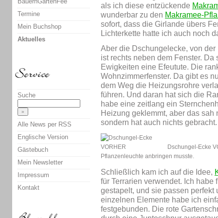
BauernGartenFee
als ich diese entzückende
Makram
Termine
wunderbar zu den
Makramee-Pfl
sofort, dass die Girlande übers F
Mein Buchshop
Lichterkette hatte ich auch noch d
Aktuelles
Aber die Dschungelecke, von der hi
ist rechts neben dem Fenster. Da s
Ewigkeiten eine Efeutute. Die ran
Wohnzimmerfenster. Da gibt es nu
dem Weg die Heizungsrohre verlau
führen. Und daran hat sich die Ra
Suche
habe eine zeitlang ein Sternche
Heizung geklemmt, aber das sah n
sondern hat auch nichts gebracht.
Alle News per RSS
Englische Version
Dschungel-Ecke VO
Gästebuch
Pflanzenleuchte anbringen musste.
Mein Newsletter
Schließlich kam ich auf die Idee,
Impressum
für Terrarien verwendet. Ich habe 
Kontakt
gestapelt, und sie passen perfekt
einzelnen Elemente habe ich ein
festgebunden. Die rote Gartensch