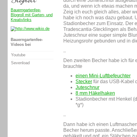
durch eine Junteschnur ausgetausc
da, und wenn ich etwas machen 
Bauerngartenfee-
Zeig ich euch gleich alles, aber 
Blogroll mit Garten- und
habe ich noch was dazu gebaut. 
Kreativlinks
Stadionbecher zum Einsatz. Der e
Tradescantia-Stecklingen als Behä
Juteschnur eine super simple Bl
Bauerngartenfee-
Heizungsrohr gebunden und in di
Videos bei
.
.
Youtube
Den zweiten Becher habe ich für e
Sevenload
brauchte
einen Mini-Luftbefeuchter
Stecker
für das USB-Kabel d
Juteschnur
8 mm Häkelhaken
Stadionbecher mit Henkel (d
*g*)
.
.
Dann habe ich einen Luftmaschen
Becher herum passte. Anschließe
gehäkelt und ggf. ein Stäbchen z