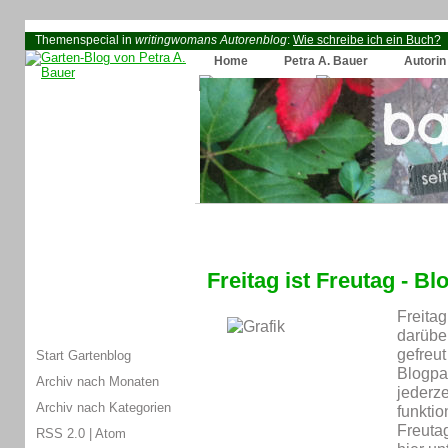
Themenspecial in
writingwomans Autorenblog
:
Wie schreibe ich ein Buch?
Home
Petra A. Bauer
Autorin
Freitag ist Freutag - 
Freitag
darübe
gefreu
Start Gartenblog
Blogpa
Archiv nach Monaten
jederze
Archiv nach Kategorien
funktio
Freuta
RSS 2.0
|
Atom