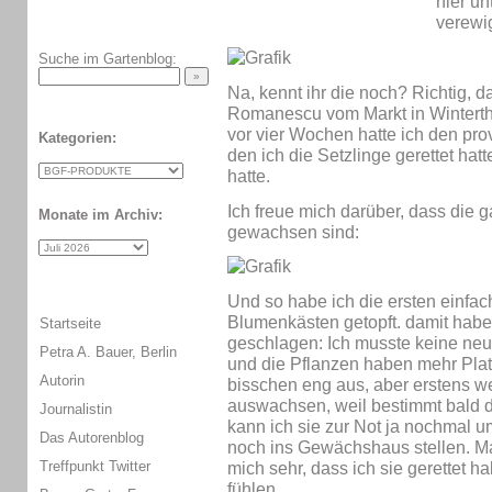
hier u
verewi
Suche im Gartenblog:
Na, kennt ihr die noch? Richtig, da
Romanescu vom Markt in Winterth
vor vier Wochen hatte ich den pro
Kategorien:
den ich die Setzlinge gerettet hat
hatte.
Ich freue mich darüber, dass die
Monate im Archiv:
gewachsen sind:
Und so habe ich die ersten einfac
Blumenkästen getopft. damit habe 
Startseite
geschlagen: Ich musste keine neu
Petra A. Bauer, Berlin
und die Pflanzen haben mehr Platz
Autorin
bisschen eng aus, aber erstens w
auswachsen, weil bestimmt bald d
Journalistin
kann ich sie zur Not ja nochmal u
Das Autorenblog
noch ins Gewächshaus stellen. Mal
Treffpunkt Twitter
mich sehr, dass ich sie gerettet h
fühlen.