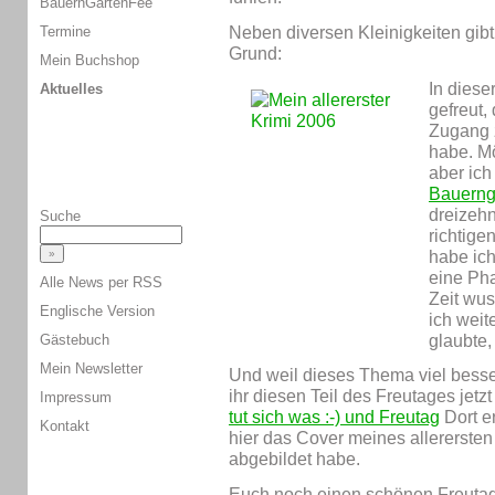
BauernGartenFee
Neben diversen Kleinigkeiten gibt
Termine
Grund:
Mein Buchshop
In diese
Aktuelles
gefreut,
Zugang 
habe. Mö
aber ich
Bauerng
dreizeh
Suche
richtige
habe ich
eine Ph
Alle News per RSS
Zeit wus
Englische Version
ich weit
glaubte
Gästebuch
Mein Newsletter
Und weil dieses Thema viel besse
ihr diesen Teil des Freutages jetz
Impressum
tut sich was :-) und Freutag
Dort er
Kontakt
hier das Cover meines allererste
abgebildet habe.
Euch noch einen schönen Freutag