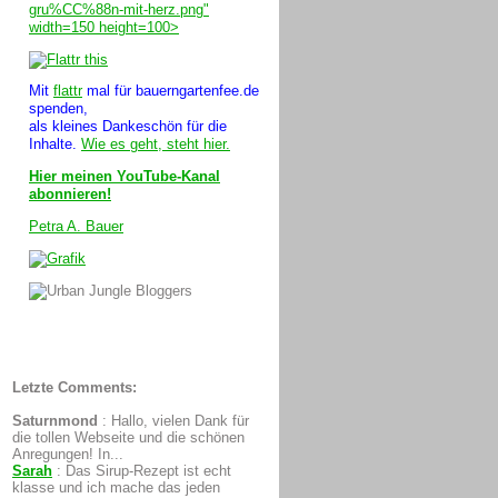
gru%CC%88n-mit-herz.png"
width=150 height=100>
Mit
flattr
mal für bauerngartenfee.de
spenden,
als kleines Dankeschön für die
Inhalte.
Wie es geht, steht hier.
Hier meinen YouTube-Kanal
abonnieren!
Petra A. Bauer
Letzte Comments:
Saturnmond
:
Hallo, vielen Dank für
die tollen Webseite und die schönen
Anregungen! In...
Sarah
:
Das Sirup-Rezept ist echt
klasse und ich mache das jeden