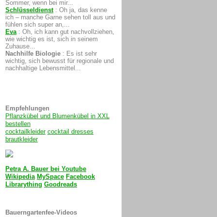
Sommer, wenn bei mir...
Schlüsseldienst
:
Oh ja, das kenne
ich – manche Garne sehen toll aus und
fühlen sich super an,...
Eva
:
Oh, ich kann gut nachvollziehen,
wie wichtig es ist, sich in seinem
Zuhause...
Nachhilfe Biologie
:
Es ist sehr
wichtig, sich bewusst für regionale und
nachhaltige Lebensmittel...
Empfehlungen
Pflanzkübel und Blumenkübel in XXL
bestellen
cocktailkleider
cocktail dresses
brautkleider
Petra A. Bauer bei
Youtube
Wikipedia
MySpace
Facebook
Librarything
Goodreads
Bauerngartenfee-Videos