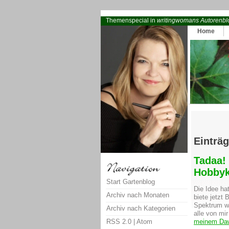
Themenspecial in
writingwomans Autorenbl
Home
Einträ
Tadaa!
Hobbyk
Start Gartenblog
Die Idee ha
Archiv nach Monaten
biete jetzt
Spektrum wir
Archiv nach Kategorien
alle von mi
RSS 2.0
|
Atom
meinem Da