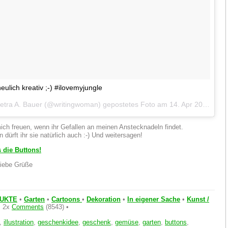
eulich kreativ ;-) #ilovemyjungle
Petra A. Bauer (@writingwoman) gepostetes Foto am
14. Apr 2016 um 11:32 Uhr
ich freuen, wenn ihr Gefallen an meinen Anstecknadeln findet.
dürft ihr sie natürlich auch :-) Und weitersagen!
s die Buttons!
liebe Grüße
UKTE
•
Garten
•
Cartoons
•
Dekoration
•
In eigener Sache
•
Kunst /
 2x
Comments
(8543) •
,
illustration
,
geschenkidee
,
geschenk
,
gemüse
,
garten
,
buttons
,