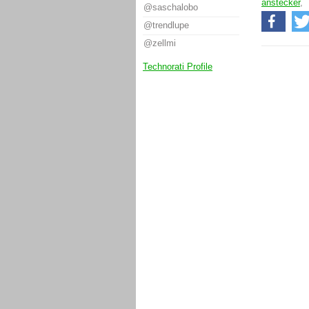
anstecker
,
@saschalobo
@trendlupe
@zellmi
Technorati Profile