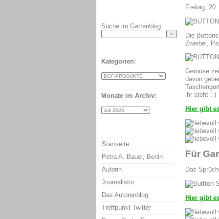
Freitag, 20
Suche im Gartenblog:
Die Buttons
Zwiebel, Pa
Kategorien:
Gemüse zeic
davon geben
Taschengurt
ihr steht ;-)
Monate im Archiv:
Hier gibt e
Startseite
Für Gar
Petra A. Bauer, Berlin
Autorin
Das Sprüch
Journalistin
Das Autorenblog
Hier gibt e
Treffpunkt Twitter