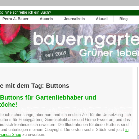
og
:
Wie schreibe ich ein Buch?
Petra A. Bauer
Autorin
Journalistin
Aktuell
Blog
ge mit dem Tag: Buttons
 Buttons für Gartenliebhaber und
öche!
tte ich schon lange, aber nun fand ich endlich Zeit für die Umsetzung: Ich
 Buttons für Hobbygärtner, Gemüseliebhaber und Gerne-Esser an, und das
d sich kontinuierlich erweitern. Die Illustrationen für diese Buttons sind
r und unterliegen meinem Copyright. Die ersten sechs Stück sind jetzt
in
wanda-Shop
zu erwerben.