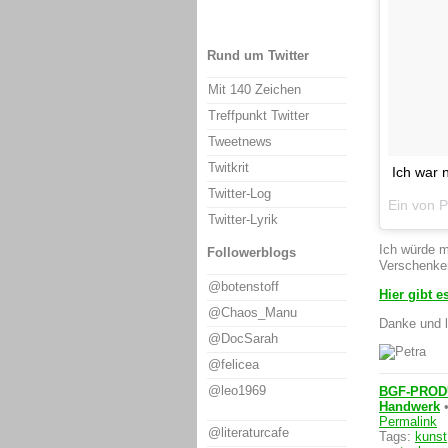
Rund um Twitter
Mit 140 Zeichen
Treffpunkt Twitter
Tweetnews
Twitkrit
Ich war n
Twitter-Log
Ein von 
Twitter-Lyrik
Ich würde m
Followerblogs
Verschenken 
@botenstoff
Hier gibt e
@Chaos_Manu
Danke und 
@DocSarah
@felicea
@leo1969
BGF-PROD
Handwerk
•
Permalink
@literaturcafe
Tags:
kunst