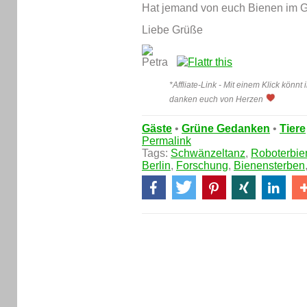
Hat jemand von euch Bienen im G
Liebe Grüße
*Affliate-Link - Mit einem Klick könnt 
danken euch von Herzen
Gäste
•
Grüne Gedanken
•
Tiere
Permalink
Tags:
Schwänzeltanz
,
Roboterbie
Berlin
,
Forschung
,
Bienensterben