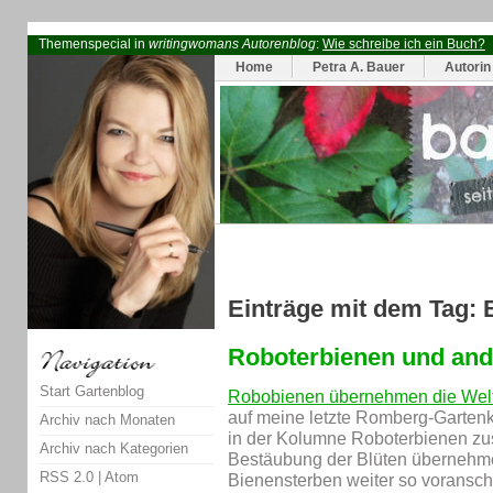
Themenspecial in
writingwomans Autorenblog
:
Wie schreibe ich ein Buch?
Home
Petra A. Bauer
Autorin
Einträge mit dem Tag: 
Roboterbienen und and
Start Gartenblog
Robobienen übernehmen die Welt
auf meine letzte Romberg-Gartenk
Archiv nach Monaten
in der Kolumne Roboterbienen zus
Archiv nach Kategorien
Bestäubung der Blüten überneh
RSS 2.0
|
Atom
Bienensterben weiter so voranschr