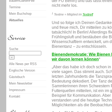
der FU Berlin) und das lässt eine
BauernGartenFee
nicht mehr los.
Termine
Mein Buchshop
1
Textine = Mitglied im
Texttreff
Aktuelles
Und so folge ich Deinen Gedanke
und freue mich, Dir mitteilen zu 
tatsächlich! In Berlin! Allerdings f
Frühlingsluft und bestäuben die B
Wissenschaftlern entwickelt, um 
Bienentanz – zu entschlüsseln.
Suche
Bienendemokratie: Wie Bienen 
wir davon lernen können
*
Alle News per RSS
„Aber das habe ich doch schon in d
Englische Version
viele sagen. Das stimmt auch. Sc
letzten Jahrhunderts die Tanzspra
Gästebuch
Bedeutung dekodiert. Der Tanz de
Mein Newsletter
Sammlerinnen ihren Schwestern R
Impressum
Futterquellen mitteilen, ist ein im
Beispiel für Kommunikation. Aber n
Kontakt
verstanden und die heutige Techni
Möglichkeiten als die Beobachtung