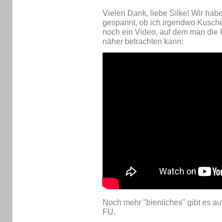
Vielen Dank, liebe Silke! Wir habe
gespannt, ob ich irgendwo Kusch
noch ein Video, auf dem man die
näher betrachten kann:
Noch mehr "bienliches" gibt es au
FU.