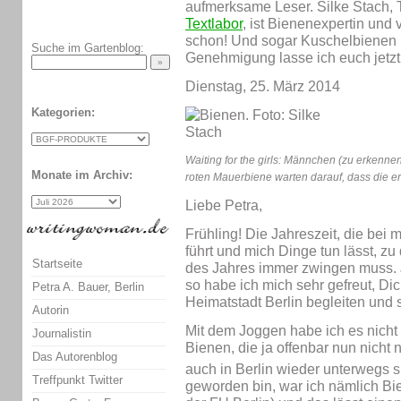
aufmerksame Leser. Silke Stach, 
Textlabor
, ist Bienenexpertin und 
schon! Und sogar Kuschelbienen :-
Suche im Gartenblog:
Genehmigung lasse ich euch jetzt 
Dienstag, 25. März 2014
Kategorien:
Waiting for the girls: Männchen (zu erkenn
Monate im Archiv:
roten Mauerbiene warten darauf, dass die er
Liebe Petra,
Frühling! Die Jahreszeit, die bei 
führt und mich Dinge tun lässt, z
Startseite
des Jahres immer zwingen muss. 
so habe ich mich sehr gefreut, Di
Petra A. Bauer, Berlin
Heimatstadt Berlin begleiten und 
Autorin
Mit dem Joggen habe ich es nicht
Journalistin
Bienen, die ja offenbar nun nicht 
Das Autorenblog
auch in Berlin wieder unterwegs si
Treffpunkt Twitter
geworden bin, war ich nämlich Bi