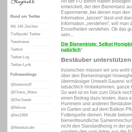
An der FU Berlin haben Biologen 
entwickelt, der den Bienentanz au
Experimente, bei denen man den 
Rund um Twitter
Information „tanzen“ lässt und da
Information „verstehen“, will man
Mit 140 Zeichen
Einzelheiten verstehen. Ob das gu
Treffpunkt Twitter
sein...
Tweetnews
Die Bienenkiste: Selbst Honigbi
Twitkrit
natürlich
*
Twitter-Log
Bestäuber unterstützen
Twitter-Lyrik
Inzwischen müssen wir uns wohl 
Followerblogs
über den Bienenmangel hinweghelf
übermässiger Umwelt-Sauerei scho
@botenstoff
tatsächlich hinbekommen, ganze L
So weit ist es hier zum Glück noc
@Chaos_Manu
einen Beitrag dazu leisten, dass
@DocSarah
Hummeln und anderen Bestäubern
@felicea
im Garten und auf dem Balkon Pfl
Futterquelle dienen. Heute beko
@leo1969
bienenfreundliche Samenmischunge
nicht den Standardhonig in der pr
@literaturcafe
sondern den vom Imker aus der N