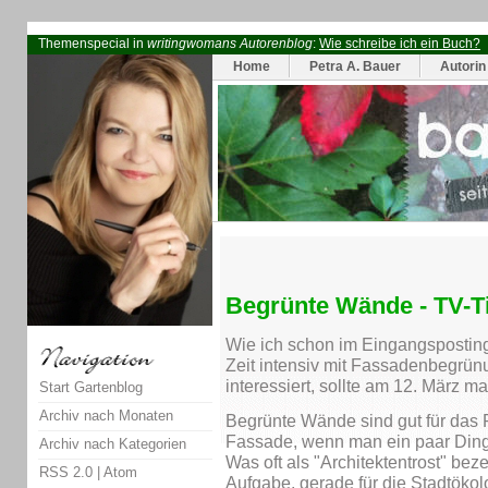
Themenspecial in
writingwomans Autorenblog
:
Wie schreibe ich ein Buch?
Home
Petra A. Bauer
Autorin
Begrünte Wände - TV-T
Wie ich schon im Eingangsposting
Zeit intensiv mit Fassadenbegrünu
interessiert, sollte am 12. März m
Start Gartenblog
Archiv nach Monaten
Begrünte Wände sind gut für das 
Fassade, wenn man ein paar Ding
Archiv nach Kategorien
Was oft als "Architektentrost" beze
RSS 2.0
|
Atom
Aufgabe, gerade für die Stadtökol