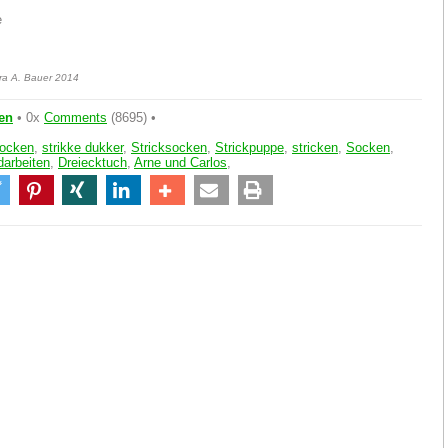
e
tra A. Bauer 2014
en
• 0x
Comments
(8695) •
socken
,
strikke dukker
,
Stricksocken
,
Strickpuppe
,
stricken
,
Socken
,
darbeiten
,
Dreiecktuch
,
Arne und Carlos
,