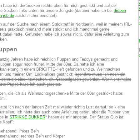
 habe ich die Socken rechts oben für mich gestrickt und auf der
ie Socken links unten für unsere Jüngste (darüber habe ich bei
drüben
m-job.de
ausführlicher berichtet).
h auf der Suche nach einem Stricktreff in Nordberlin, weil in meinem IRL-
eis praktisch niemand mehr strickt und ich manchmal gerne
t dabei hätte. Gefunden habe ich sowas nicht, dafür eine Anleitung zum
ken.
puppen
anzig Jahren habe ich reichlich Puppen und Teddys gemacht und
uppen sogar noch früher, Mitte der 80er. Da hatte ich eine
ckanleitung in einem BRIGITTE-Heft gefunden und zu Weihnachten
rn und meiner Omi Look-alikes gestrickt:
Irgendwo muss ich noch ein
 denn die sind inzwischen, äh, Grabbeigaben geworden. War nicht meine
etzte Puppe habe ich auch gerettet.
atte ich nach der langen Zeit mal wieder richtig Lust darauf, so kleine
stellen. Ich hätte das auch ohne Anleitung getan, aber die Puppen von
os in
STRIKKE DUKKER
* haben es mir angetan. Der Status Quo ist
e Kopf":
sehabend: linkes Bein
nsehabend: rechtes Bein und Körper