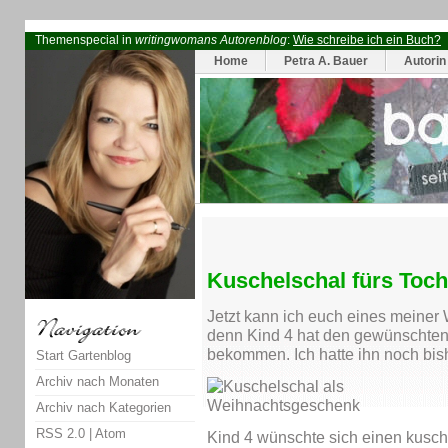
Themenspecial in
writingwomans Autorenblog
:
Wie schreibe ich ein Buch?
Home
Petra A. Bauer
Autorin
Kuschelschal fürs Toch
Jetzt kann ich euch eines meiner
denn Kind 4 hat den gewünschten 
bekommen. Ich hatte ihn noch bishe
Start Gartenblog
Archiv nach Monaten
Archiv nach Kategorien
RSS 2.0
|
Atom
Kind 4 wünschte sich einen kusch