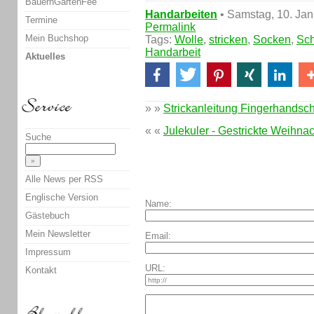
BauernGartenFee
Handarbeiten
• Samstag, 10. Ja
Termine
Permalink
Mein Buchshop
Tags:
Wolle
,
stricken
,
Socken
,
Sch
Handarbeit
Aktuelles
» »
Strickanleitung Fingerhandsc
« «
Julekuler - Gestrickte Weihna
Suche
Alle News per RSS
Englische Version
Name:
Gästebuch
Mein Newsletter
Email:
Impressum
URL:
Kontakt