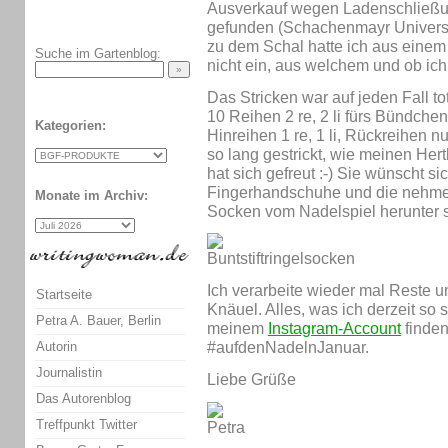
Ausverkauf wegen Ladenschließun
gefunden (Schachenmayr Universa
zu dem Schal hatte ich aus einem 
Suche im Gartenblog:
nicht ein, aus welchem und ob ic
Das Stricken war auf jeden Fall t
10 Reihen 2 re, 2 li fürs Bündchen
Kategorien:
Hinreihen 1 re, 1 li, Rückreihen 
so lang gestrickt, wie meinen Hert
hat sich gefreut :-) Sie wünscht s
Fingerhandschuhe und die nehme i
Monate im Archiv:
Socken vom Nadelspiel herunter s
Ich verarbeite wieder mal Reste u
Startseite
Knäuel. Alles, was ich derzeit so s
Petra A. Bauer, Berlin
meinem
Instagram-Account
finden
Autorin
#aufdenNadelnJanuar.
Journalistin
Liebe Grüße
Das Autorenblog
Treffpunkt Twitter