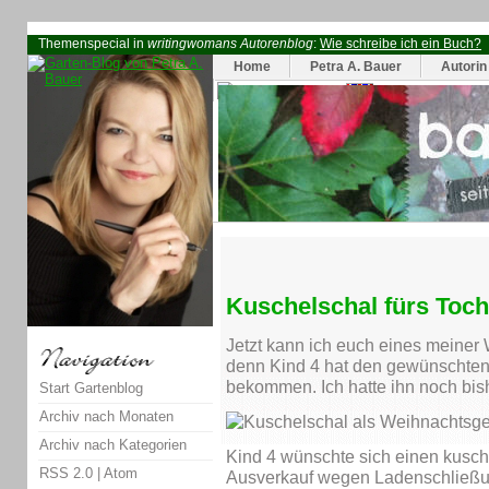
Themenspecial in
writingwomans Autorenblog
:
Wie schreibe ich ein Buch?
Home
Petra A. Bauer
Autorin
Kuschelschal fürs Toch
Jetzt kann ich euch eines meiner
denn Kind 4 hat den gewünschten 
bekommen. Ich hatte ihn noch bishe
Start Gartenblog
Archiv nach Monaten
Archiv nach Kategorien
Kind 4 wünschte sich einen kusch
RSS 2.0
|
Atom
Ausverkauf wegen Ladenschließun