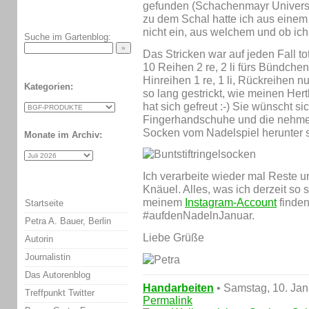
gefunden (Schachenmayr Universa
zu dem Schal hatte ich aus einem 
nicht ein, aus welchem und ob ic
Suche im Gartenblog:
Das Stricken war auf jeden Fall t
10 Reihen 2 re, 2 li fürs Bündchen
Hinreihen 1 re, 1 li, Rückreihen 
Kategorien:
so lang gestrickt, wie meinen Hert
hat sich gefreut :-) Sie wünscht s
Fingerhandschuhe und die nehme i
Socken vom Nadelspiel herunter s
Monate im Archiv:
Ich verarbeite wieder mal Reste u
Knäuel. Alles, was ich derzeit so s
meinem
Instagram-Account
finden
Startseite
#aufdenNadelnJanuar.
Petra A. Bauer, Berlin
Liebe Grüße
Autorin
Journalistin
Das Autorenblog
Handarbeiten
• Samstag, 10. Ja
Treffpunkt Twitter
Permalink