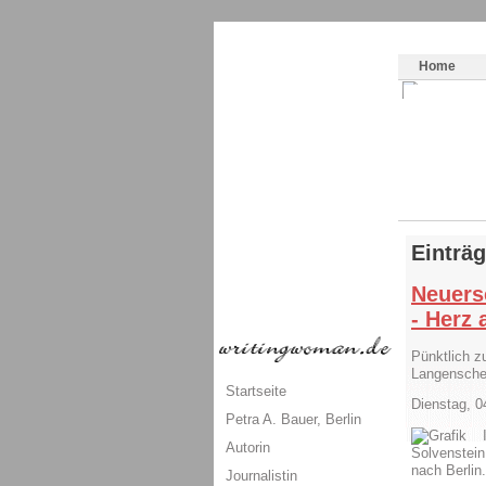
Themenspecial in
writingwomans Autorenbl
Home
Einträ
Neuers
- Herz 
Pünktlich z
Langensche
Startseite
Dienstag, 
Petra A. Bauer, Berlin
Autorin
Solvenstein
nach Berlin
Journalistin