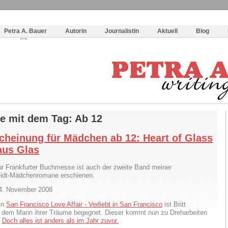
og
:
Wie schreibe ich ein Buch?
Petra A. Bauer
Autorin
Journalistin
Aktuell
Blog
ge mit dem Tag: Ab 12
cheinung für Mädchen ab 12: Heart of Glass
aus Glas
ur Frankfurter Buchmesse ist auch der zweite Band meiner
idt-Mädchenromane erschienen.
04. November 2008
In
San Francisco Love Affair - Verliebt in San Francisco
ist Britt
 dem Mann ihrer Träume begegnet. Dieser kommt nun zu Dreharbeiten
.
Doch alles ist anders als im Jahr zuvor.