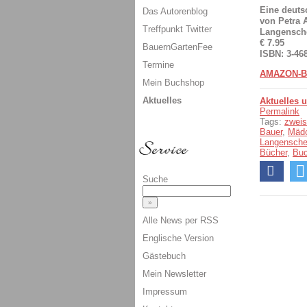
Eine deuts
Das Autorenblog
von Petra 
Treffpunkt Twitter
Langensche
€ 7.95
BauernGartenFee
ISBN: 3-46
Termine
AMAZON-B
Mein Buchshop
Aktuelles
Aktuelles 
Permalink
Tags:
zweis
Bauer
,
Mäd
Langensche
Bücher
,
Bu
Suche
Alle News per RSS
Englische Version
Gästebuch
Mein Newsletter
Impressum