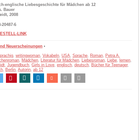
ch-englische Liebesgeschichte für Mädchen ab 12
A. Bauer
idt, 2008
8-20487-6
ESTELL-LINK
und Neuerscheinungen
•
prachig
,
writingwoman
,
Vokabeln
,
USA
,
Sprache
,
Roman
,
Petra A.
chenroman
,
Mädchen
,
Literatur für Mädchen
,
Liebesroman
,
Liebe
,
lernen
,
idt
,
Jugendbuch
,
Girls in Love
,
englisch
,
deutsch
,
Bücher für Teenager
,
ch
,
Berlin
,
Autorin
,
ab 12