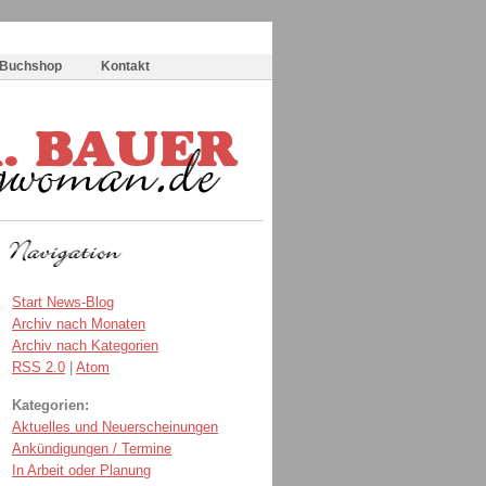
Buchshop
Kontakt
Start News-Blog
Archiv nach Monaten
Archiv nach Kategorien
RSS 2.0
|
Atom
Kategorien:
Aktuelles und Neuerscheinungen
Ankündigungen / Termine
In Arbeit oder Planung