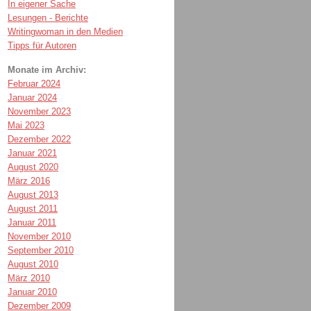
In eigener Sache
Lesungen - Berichte
Writingwoman in den Medien
Tipps für Autoren
Monate im Archiv:
Februar 2024
Januar 2024
November 2023
Mai 2023
Dezember 2022
Januar 2021
August 2020
März 2016
August 2013
August 2011
Januar 2011
November 2010
September 2010
August 2010
März 2010
Januar 2010
Dezember 2009