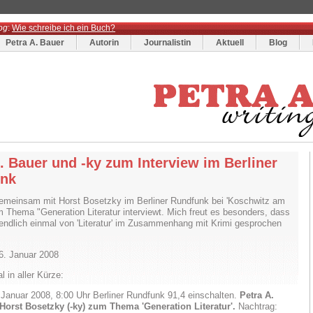
og
:
Wie schreibe ich ein Buch?
Petra A. Bauer
Autorin
Journalistin
Aktuell
Blog
. Bauer und -ky zum Interview im Berliner
nk
emeinsam mit Horst Bosetzky im Berliner Rundfunk bei 'Koschwitz am
 Thema "Generation Literatur interviewt. Mich freut es besonders, dass
 endlich einmal von 'Literatur' im Zusammenhang mit Krimi gesprochen
6. Januar 2008
 in aller Kürze:
. Januar 2008, 8:00 Uhr Berliner Rundfunk 91,4 einschalten.
Petra A.
Horst Bosetzky (-ky) zum Thema 'Generation Literatur'.
Nachtrag: