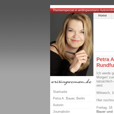
Themenspecial in
writingwomans Autorenbl
Home
Petra A
Rundfu
Ich werde g
Morgen' zum
tatsächlich
wird.
Startseite
Mittwoch, 1
Petra A. Bauer, Berlin
Hier nochmal
Autorin
Freitag, 18
Journalistin
Bauer und 