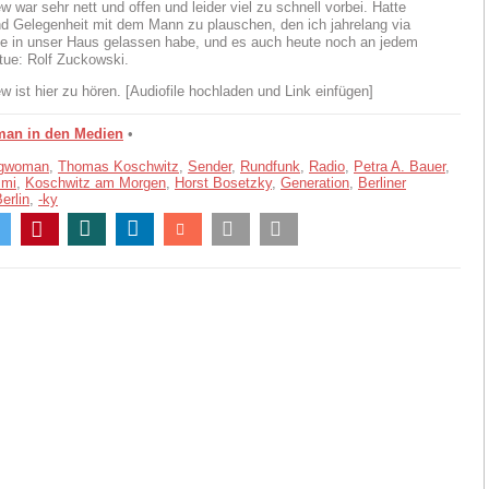
w war sehr nett und offen und leider viel zu schnell vorbei. Hatte
d Gelegenheit mit dem Mann zu plauschen, den ich jahrelang via
e in unser Haus gelassen habe, und es auch heute noch an jedem
tue: Rolf Zuckowski.
w ist hier zu hören. [Audiofile hochladen und Link einfügen]
man in den Medien
•
ngwoman
,
Thomas Koschwitz
,
Sender
,
Rundfunk
,
Radio
,
Petra A. Bauer
,
imi
,
Koschwitz am Morgen
,
Horst Bosetzky
,
Generation
,
Berliner
erlin
,
-ky