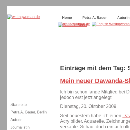
Themenspecial in
writingwomans Autorenblog
:
Wie schreibe ich ein Buch?
Home
Petra A. Bauer
Autorin
Einträge mit dem Tag:
Mein neuer Dawanda-S
Ich bin schon lange Mitglied bei
jedoch erst jetzt angelegt.
Startseite
Dienstag, 20. Oktober 2009
Petra A. Bauer, Berlin
Seit neuestem habe ich einen
Da
Autorin
Acrylbilder, Aquarelle, Zeichnun
verkaufe. Schaut doch einfach öfte
Journalistin