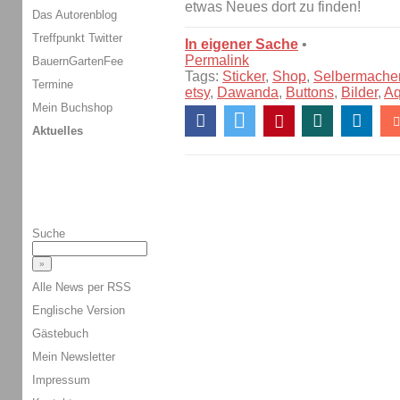
etwas Neues dort zu finden!
Das Autorenblog
Treffpunkt Twitter
In eigener Sache
•
Permalink
BauernGartenFee
Tags:
Sticker
,
Shop
,
Selbermache
Termine
etsy
,
Dawanda
,
Buttons
,
Bilder
,
Aq
Mein Buchshop
Aktuelles
Suche
Alle News per RSS
Englische Version
Gästebuch
Mein Newsletter
Impressum