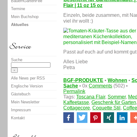
BauernGartenFee
Flair | 11 oz 15 oz
Termine
Einzeln, beide zusammen, mit Na
Mein Buchshop
viel ihr wollt :)
Aktuelles
Passt auf euch auf und kommt gut 
Suche
Alles Liebe
Petra
Alle News per RSS
BGF-PRODUKTE
•
Wohnen
•
S
Sache
• 0x
Comments
(502) •
Englische Version
Permalink
Gästebuch
Tags:
Toscana Flair
,
Sommer
,
Med
Mein Newsletter
Kaffeetasse
,
Geschenk für Garten
Cottagecore
,
Coquette Stil
,
Coffe
Impressum
Kontakt