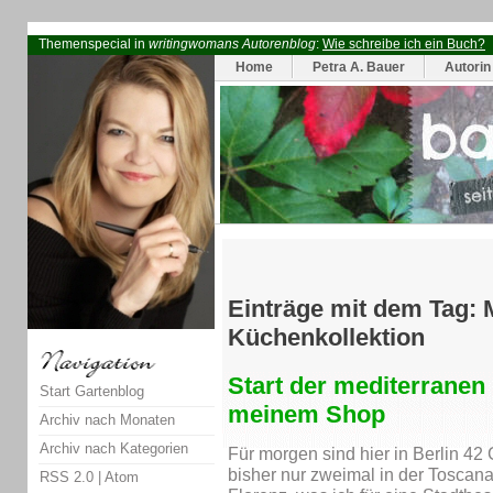
Themenspecial in
writingwomans Autorenblog
:
Wie schreibe ich ein Buch?
Home
Petra A. Bauer
Autorin
Einträge mit dem Tag: 
Küchenkollektion
Start der mediterranen
Start Gartenblog
meinem Shop
Archiv nach Monaten
Archiv nach Kategorien
Für morgen sind hier in Berlin 42
bisher nur zweimal in der Toscan
RSS 2.0
|
Atom