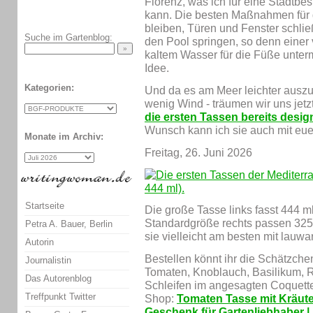
Florenz, was ich für eine Stadtbes
kann. Die besten Maßnahmen für d
bleiben, Türen und Fenster schließ
Suche im Gartenblog:
den Pool springen, so denn einer 
kaltem Wasser für die Füße unterm
Idee.
Kategorien:
Und da es am Meer leichter auszu
wenig Wind - träumen wir uns jet
die ersten Tassen bereits desig
Wunsch kann ich sie auch mit eu
Monate im Archiv:
Freitag, 26. Juni 2026
Startseite
Die große Tasse links fasst 444 ml 
Standardgröße rechts passen 325 ml
Petra A. Bauer, Berlin
sie vielleicht am besten mit lauw
Autorin
Bestellen könnt ihr die Schätzch
Journalistin
Tomaten, Knoblauch, Basilikum, R
Das Autorenblog
Schleifen im angesagten Coquette
Treffpunkt Twitter
Shop:
Tomaten Tasse mit Kräute
Geschenk für Gartenliebhaber | 