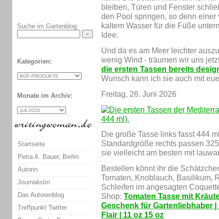
bleiben, Türen und Fenster schließ
den Pool springen, so denn einer 
kaltem Wasser für die Füße unterm
Suche im Gartenblog:
Idee.
Und da es am Meer leichter auszu
wenig Wind - träumen wir uns jet
Kategorien:
die ersten Tassen bereits desig
Wunsch kann ich sie auch mit eu
Freitag, 26. Juni 2026
Monate im Archiv:
Die große Tasse links fasst 444 ml 
Standardgröße rechts passen 325 ml
Startseite
sie vielleicht am besten mit lauw
Petra A. Bauer, Berlin
Bestellen könnt ihr die Schätzch
Autorin
Tomaten, Knoblauch, Basilikum, R
Journalistin
Schleifen im angesagten Coquette
Das Autorenblog
Shop:
Tomaten Tasse mit Kräute
Geschenk für Gartenliebhaber | 
Treffpunkt Twitter
Flair | 11 oz 15 oz