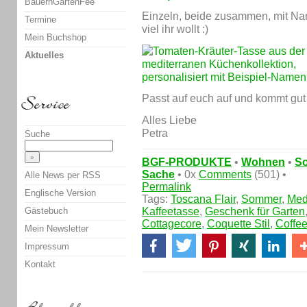
BauernGartenFee
Einzeln, beide zusammen, mit Na
Termine
viel ihr wollt :)
Mein Buchshop
Aktuelles
Passt auf euch auf und kommt gut 
Alles Liebe
Petra
Suche
BGF-PRODUKTE
•
Wohnen
•
S
Sache
• 0x
Comments
(501) •
Alle News per RSS
Permalink
Englische Version
Tags:
Toscana Flair
,
Sommer
,
Med
Gästebuch
Kaffeetasse
,
Geschenk für Garten
Cottagecore
,
Coquette Stil
,
Coffe
Mein Newsletter
Impressum
Kontakt