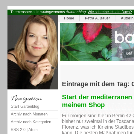
Themenspecial in
writingwomans Autorenblog
:
Wie schreibe ich ein Buch?
Home
Petra A. Bauer
Autorin
Einträge mit dem Tag:
Start der mediterranen
meinem Shop
Start Gartenblog
Archiv nach Monaten
Für morgen sind hier in Berlin 42
bisher nur zweimal in der Toscan
Archiv nach Kategorien
Florenz, was ich für eine Stadtbes
RSS 2.0
|
Atom
kann. Die besten Maßnahmen für d